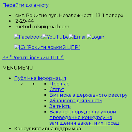
Перейти до вмісту
смт. Рокитне вул. Незалежності, 13, 1 поверх
2-29-44
metod.rok@gmail.com
КЗ “Рокитнівський ЦПР”
MENU
MENU
Публічна інформація
Про нас
Статут
Виписка з державного реєстру
Фінансова діяльність
Звітність
Вакансії, порядок та умови
проведення конкурсу на
заміщення вакантних посад
Консультативна підтримка