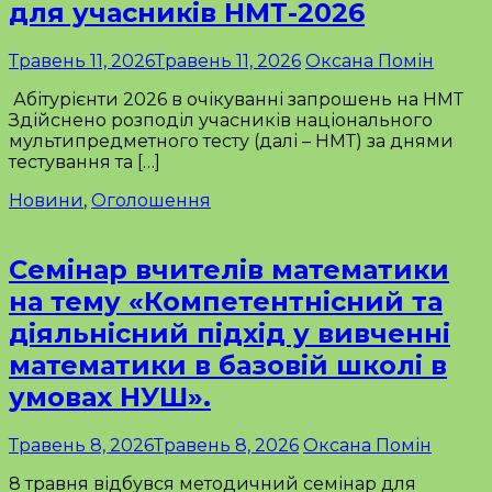
для учасників НМТ-2026
Травень 11, 2026
Травень 11, 2026
Оксана Помін
Абітурієнти 2026 в очікуванні запрошень на НМТ
Здійснено розподіл учасників національного
мультипредметного тесту (далі – НМТ) за днями
тестування та […]
Новини
,
Оголошення
Семінар вчителів математики
на тему «Компетентнісний та
діяльнісний підхід у вивченні
математики в базовій школі в
умовах НУШ».
Травень 8, 2026
Травень 8, 2026
Оксана Помін
8 травня відбувся методичний семінар для