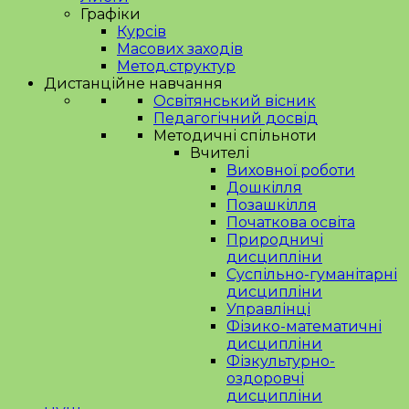
Графіки
Курсів
Масових заходів
Метод.структур
Дистанційне навчання
Освітянський вісник
Педагогічний досвід
Методичні спільноти
Вчителі
Виховної роботи
Дошкілля
Позашкілля
Початкова освіта
Природничі
дисципліни
Суспільно-гуманітарні
дисципліни
Управлінці
Фізико-математичні
дисципліни
Фізкультурно-
оздоровчі
дисципліни