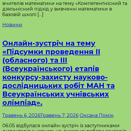
вчителів математики на тему «Компетентнісний та
діяльнісний підхід у вивченні математики в
базовій школі […]
Новини
Онлайн-зустріч на тему
«Підсумки проведення ІІ
(обласного) та ІІІ
(Всеукраїнського) етапів
конкурсу-захисту науково-
дослідницьких робіт МАН та
Всеукраїнських учнівських
олімпіад».
Травень 6, 2026
Травень 7, 2026
Оксана Помін
06.05 відбулася онлайн-зустріч із заступниками