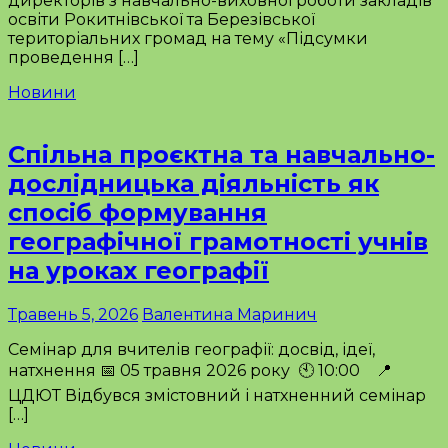
директорів з навчально-виховної роботи закладів
освіти Рокитнівської та Березівської
територіальних громад на тему «Підсумки
проведення […]
Новини
Спільна проєктна та навчально-
дослідницька діяльність як
спосіб формування
географічної грамотності учнів
на уроках географії
Травень 5, 2026
Валентина Маринич
Семінар для вчителів географії: досвід, ідеї,
натхнення 📅 05 травня 2026 року 🕙 10:00 📍
ЦДЮТ Відбувся змістовний і натхненний семінар
[…]