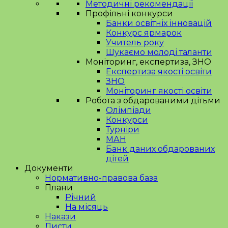
Методичні рекомендації
Профільні конкурси
Банки освітніх інновацій
Конкурс ярмарок
Учитель року
Шукаємо молоді таланти
Моніторинг, експертиза, ЗНО
Експертиза якості освіти
ЗНО
Моніторинг якості освіти
Робота з обдарованими дітьми
Олімпіади
Конкурси
Турніри
МАН
Банк даних обдарованих
дітей
Документи
Нормативно-правова база
Плани
Річний
На місяць
Накази
Листи